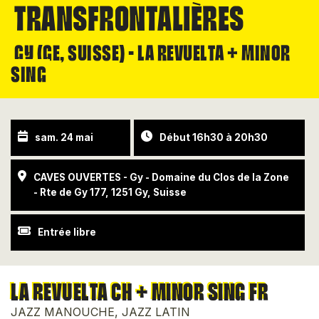
TRANSFRONTALIÈRES
GY (GE, SUISSE) - LA REVUELTA + MINOR
SING
sam. 24 mai
Début 16h30 à 20h30
CAVES OUVERTES - Gy - Domaine du Clos de la Zone
- Rte de Gy 177, 1251 Gy, Suisse
Entrée libre
LA REVUELTA CH + MINOR SING FR
JAZZ MANOUCHE, JAZZ LATIN